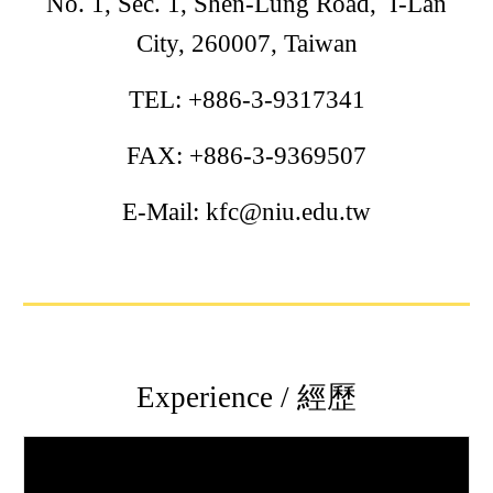
No. 1, Sec. 1, Shen-Lung Road,
I-Lan
City, 260
007
, Taiwan
TEL: +886-3-9317341
FAX: +886-3-9369507
E-Mail: kfc@niu.edu.tw
Experience / 經歷