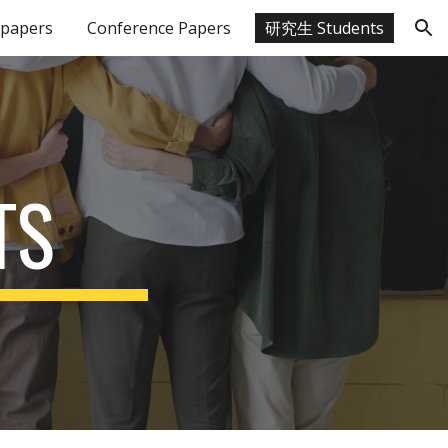
 papers
Conference Papers
研究生 Students
ion
TS