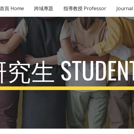
首頁 Home
跨域專題
指導教授 Professor
Journal
ip to main content
Skip to navigat
究生 STUDEN